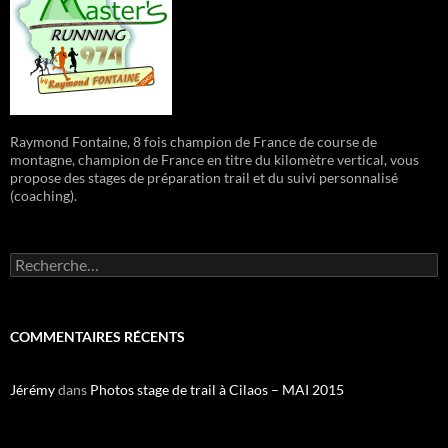
Raymond Fontaine, 8 fois champion de France de course de
montagne, champion de France en titre du kilomètre vertical, vous
propose des stages de préparation trail et du suivi personnalisé
(coaching).
R
e
c
h
e
COMMENTAIRES RÉCENTS
r
c
h
Jérémy
dans
Photos stage de trail à Cilaos – MAI 2015
e
r